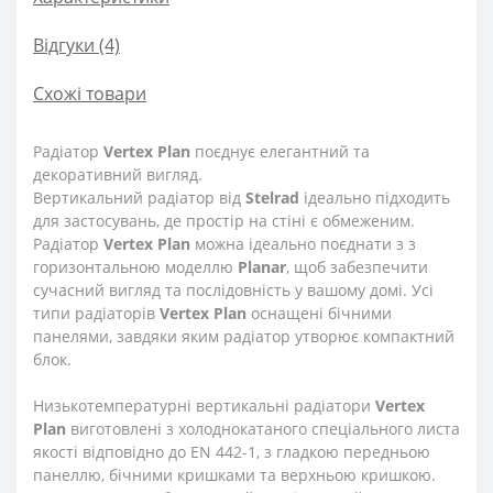
Відгуки (4)
Схожі товари
Радіатор
Vertex Plan
поєднує елегантний та
декоративний вигляд.
Вертикальний радіатор від
Stelrad
ідеально підходить
для застосувань, де простір на стіні є обмеженим.
Радіатор
Vertex Plan
можна ідеально поєднати з з
горизонтальною моделлю
Planar
, щоб забезпечити
сучасний вигляд та послідовність у вашому домі. Усі
типи радіаторів
Vertex
Plan
оснащені бічними
панелями, завдяки яким радіатор утворює компактний
блок.
Низькотемпературні вертикальні радіатори
Vertex
Plan
виготовлені з холоднокатаного спеціального листа
якості відповідно до EN 442-1, з гладкою передньою
панеллю, бічними кришками та верхньою кришкою.