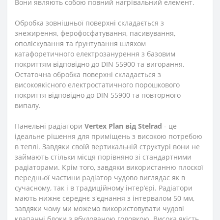
Вони являють собою повний нагрівальний елемент.
Обробка зовнішньої поверхні складається з
знежирення, ферофосфатування, пасивування,
ополіскування та ґрунтування шляхом
катафоретичного електрозанурення з базовим
покриттям відповідно до DIN 55900 та вигорання.
Остаточна обробка поверхні складається з
високоякісного електростатичного порошкового
покриття відповідно до DIN 55900 та повторного
випалу.
Панельні радіатори
Vertex Plan від Stelrad
- це
ідеальне рішення для приміщень з високою потребою
в теплі. Завдяки своїй вертикальній структурі вони не
займають стільки місця порівняно зі стандартними
радіаторами. Крім того, завдяки використанню плоскої
передньої частини радіатор чудово виглядає як в
сучасному, так і в традиційному інтер’єрі. Радіатори
мають нижнє середнє з'єднання з інтервалом 50 мм,
завдяки чому ми можемо використовувати чудові
клапанні блоки з вбудованою головкою. Висока якість