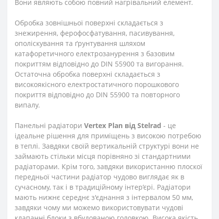
Вони являють собою повний нагрівальний елемент.
Обробка зовнішньої поверхні складається з
знежирення, ферофосфатування, пасивування,
ополіскування та ґрунтування шляхом
катафоретичного електрозанурення з базовим
покриттям відповідно до DIN 55900 та вигорання.
Остаточна обробка поверхні складається з
високоякісного електростатичного порошкового
покриття відповідно до DIN 55900 та повторного
випалу.
Панельні радіатори
Vertex Plan від Stelrad
- це
ідеальне рішення для приміщень з високою потребою
в теплі. Завдяки своїй вертикальній структурі вони не
займають стільки місця порівняно зі стандартними
радіаторами. Крім того, завдяки використанню плоскої
передньої частини радіатор чудово виглядає як в
сучасному, так і в традиційному інтер’єрі. Радіатори
мають нижнє середнє з'єднання з інтервалом 50 мм,
завдяки чому ми можемо використовувати чудові
клапанні блоки з вбудованою головкою. Висока якість