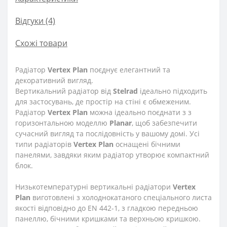
Відгуки (4)
Схожі товари
Радіатор
Vertex Plan
поєднує елегантний та
декоративний вигляд.
Вертикальний радіатор від
Stelrad
ідеально підходить
для застосувань, де простір на стіні є обмеженим.
Радіатор
Vertex Plan
можна ідеально поєднати з з
горизонтальною моделлю
Planar
, щоб забезпечити
сучасний вигляд та послідовність у вашому домі. Усі
типи радіаторів
Vertex
Plan
оснащені бічними
панелями, завдяки яким радіатор утворює компактний
блок.
Низькотемпературні вертикальні радіатори
Vertex
Plan
виготовлені з холоднокатаного спеціального листа
якості відповідно до EN 442-1, з гладкою передньою
панеллю, бічними кришками та верхньою кришкою.