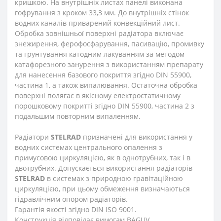
кришкою. На внутрішніх листах панелі виконана
гофрування з кроком 33,3 мм. До внутрішніх стінок
водних каналів приварений конвекційний лист.
Обробка зовнішньої поверхні радіатора включає
знежирення, ферофосфарування, пасивацію, промивку
та грунтування катодним лакуванням за методом
катафорезного занурення з використанням препарату
для нанесення базового покриття згідно DIN 55900,
частина 1, а також випалювання. Остаточна обробка
поверхні полягає в якісному електростатичному
порошковому покритті згідно DIN 55900, частина 2 з
подальшим повторним випаленням.
Радіатори
STELRAD
призначені для використання у
водних системах центрального опалення з
примусовою циркуляцією, як в однотрубних, так і в
двотрубних. Допускається використання радіаторів
STELRAD
в системах з природною гравітаційною
циркуляцією, при цьому обмеження визначаються
гідравлічним опором радіаторів.
Гарантія якості згідно DIN ISO 9001.
Конструкція відповідає вимогам BAGUV.