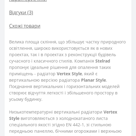
Відгуки (3)
Схожі товари
Велика площа скління, що збільшує частку природного
освітлення, широко використовується як в нових
проектах, так і в проектах з реконструкції будівель
сучасного і класичного стилів. Компанія
Stelrad
пропонує ідеальне рішення для опалення таких
приміщень - радіатор
Vertex
Style
, який є
вертикальною версією радіатора
Planar
Style
.
Поєднання вертикальних і горизонтальних моделей
створює відчуття легкості і збільшеного простору в
усьому будинку.
Низькотемпературні вертикальні радіатори
Vertex
Style
виготовляються з холоднокатаного листа
спеціального якості згідно EN 442-1, зі стильною
передньою панеллю, бічними огорожами і верхньою