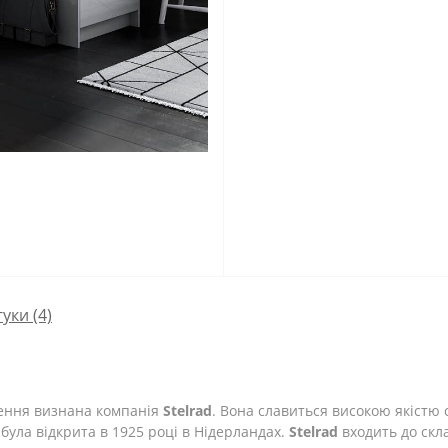
гуки (4)
лення визнана компанія
Stelrad
. Вона славиться високою якістю с
була відкрита в 1925 році в Нідерландах.
Stelrad
входить до скл