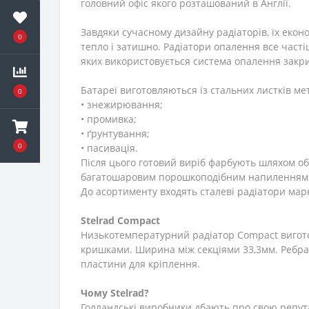
головний офіс якого розташований в Англії.
Завдяки сучасному дизайну радіаторів, їх еко
0
тепло і затишно. Радіатори опалення все част
яких використовується система опалення закри
Батареї виготовляються із стальних листків ме
0
• знежирювання;
• промивка;
• ґрунтування;
0
• пасивація.
Після цього готовий виріб фарбують шляхом о
багатошаровим порошкоподібним напиленням. З
До асортименту входять сталеві радіатори ма
Stelrad Compact
Низькотемпературний радіатор Compact виготов
кришками. Ширина між секціями 33,3мм. Ребра 
пластини для кріплення.
Чому Stelrad?
Голландські виробники дбають про свою репут