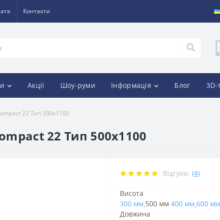
лата
Контакти
и
Акції
Шоу-руми
Інформація
Блог
3D-
Compact 22 Тип 500х1100
Compact 22 Тип 500х1100
Відгуки:
(4)
Висота
300 мм
500 мм
400 мм
600 мм
Довжина