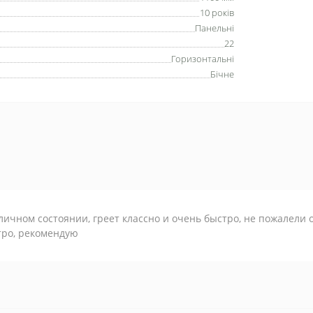
10 років
Панельні
22
Горизонтальні
Бічне
личном состоянии, греет классно и очень быстро, не пожалели 
тро, рекомендую