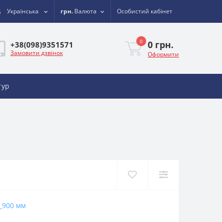
Українська
грн.
Валюта
Особистий кабінет
0
0 грн.
+38(098)9351571
Замовити дзвінок
Оформити
тур
900 мм