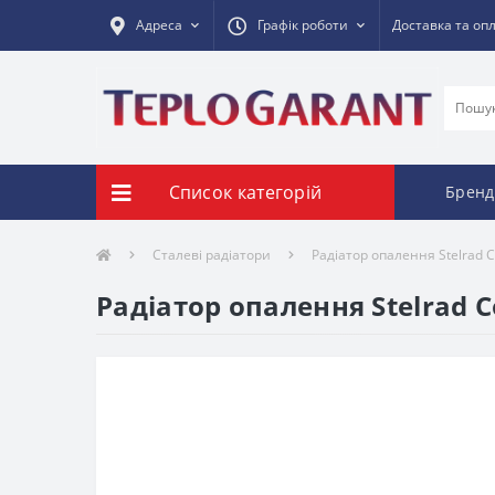
Адреса
Графік роботи
Доставка та оп
Список категорій
Бренд
Сталеві радіатори
Радіатор опалення Stelrad 
Радіатор опалення Stelrad 