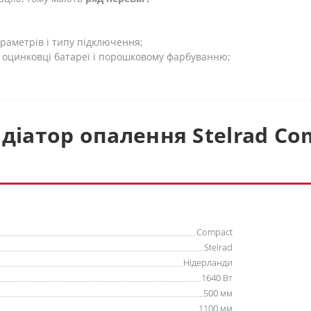
раметрів і типу підключення;
ій оцинковці батареї і порошковому фарбуванню;
діатор опалення Stelrad Co
Compact
Stelrad
Нідерланди
1640 Вт
500 мм
1100 мм