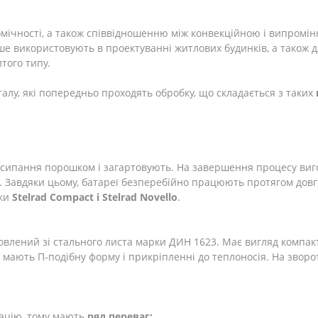
номічності, а також співвідношенню між конвекційною і випром
іше використовують в проектуванні житлових будинків, а також
того типу.
талу, які попередньо проходять обробку, що складається з таких
бсипання порошком і загартовують. На завершення процесу ви
авдяки цьому, батареї безперебійно працюють протягом довгих
рки
Stelrad Compact i Stelrad Novello
.
лений зі стального листа марки ДИН 1623. Має вигляд компактн
мають П-подібну форму і прикріпленні до теплоносія. На зворо
ацію, тому мають
ряд переваг: