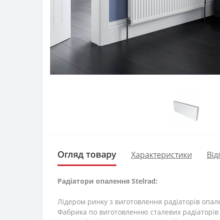
Огляд товару
Характеристики
Від
Радіатори опалення Stelrad:
Лідером ринку з виготовлення радіаторів опа
Фабрика по виготовленню сталевих радіаторів 