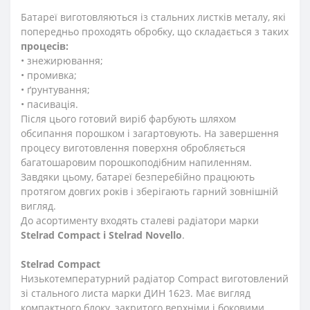
Батареї виготовляються із стальних листків металу, які
попередньо проходять обробку, що складається з таких
процесів:
• знежирювання;
• промивка;
• ґрунтування;
• пасивація.
Після цього готовий виріб фарбують шляхом
обсипання порошком і загартовують. На завершення
процесу виготовлення поверхня обробляється
багатошаровим порошкоподібним напиленням.
Завдяки цьому, батареї безперебійно працюють
протягом довгих років і зберігають гарний зовнішній
вигляд.
До асортименту входять сталеві радіатори марки
Stelrad Compact i Stelrad Novello
.
Stelrad Compact
Низькотемпературний радіатор Compact виготовлений
зі стального листа марки ДИН 1623. Має вигляд
компактного блоку, закритого верхніми і боковими