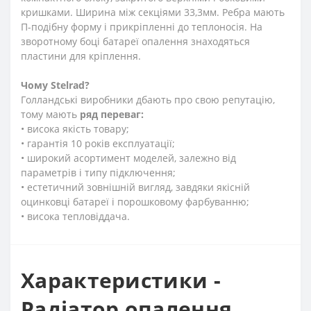
кришками. Ширина між секціями 33,3мм. Ребра мають
П-подібну форму і прикріпленні до теплоносія. На
зворотному боці батареї опалення знаходяться
пластини для кріплення.
Чому Stelrad?
Голландські виробники дбають про свою репутацію,
тому мають
ряд переваг:
• висока якість товару;
• гарантія 10 років експлуатації;
• широкий асортимент моделей, залежно від
параметрів і типу підключення;
• естетичний зовнішній вигляд, завдяки якісній
оцинковці батареї і порошковому фарбуванню;
• висока тепловіддача.
Характеристики -
Радіатор опалення