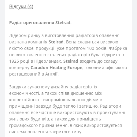
Відгуки (4)
Радіатори опалення Stelrad:
Лідером ринку з виготовлення радіаторів опалення
визнана компанія
Stelrad
. Вона славиться високою
якістю своєї продукції уже протягом 100 років. Фабрика
по виготовленню сталевих радіаторів була відкрита в
1925 році в Нідерландах.
Stelrad
входить до складу
концерну
Caradon Heating Europe
, головний офіс якого
розташований в Англії.
Завдяки сучасному дизайну радіаторів, їх
економічності, а також співвідношенню між
конвекційною і випромінювальною діями в
приміщенні завжди буде тепло і затишно. Радіатори
опалення все частіше використовують в проектуванні
житлових будинків, а також для приміщень
громадського призначення, в яких використовується
система опалення закритого типу.