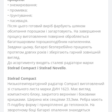
• знежирювання;
• промивка;
• ґрунтування;
• пасивація.
Після цього готовий виріб фарбують шляхом
обсипання порошком і загартовують. На завершення
процесу виготовлення поверхня обробляється
багатошаровим порошкоподібним напиленням.
Завдяки цьому, батареї безперебійно працюють
протягом довгих років і зберігають гарний зовнішній
вигляд.
До асортименту входять сталеві радіатори марки
Stelrad Compact i Stelrad Novello
.
Stelrad Compact
Низькотемпературний радіатор Compact виготовлений
зі стального листа марки ДИН 1623. Має вигляд
компактного блоку, закритого верхніми і боковими
кришками. Ширина між секціями 33,3мм. Ребра мають
П-подібну форму і прикріпленні до теплоносія. На
зворотному боці батареї опалення знаходяться