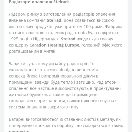
Радіатори опалення Stelrad:
Лідером ринку з виготовлення радіаторів опалення
визнана компанія
Stelrad
. Вона славиться високою
якістю своєї продукції уже протягом 100 років. Фабрика
по виготовленню сталевих радіаторів була відкрита в
1925 році в Нідерландах.
Stelrad
входить до складу
концерну
Caradon Heating Europe
, головний офіс якого
розташований в Англії.
Завдяки сучасному дизайну радіаторів, їх
економічності, а також співвідношенню між
конвекційною і випромінювальною діями в
приміщенні завжди буде тепло і затишно. Радіатори
опалення все частіше використовують в проектуванні
житлових будинків, а також для приміщень
громадського призначення, в яких використовується
система опалення закритого типу.
Батареї виготовляються із стальних листків металу, які
попередньо проходять обробку, що складається з таких
процесів: