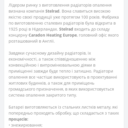
Лідером ринку з виготовлення радіаторів опалення
визнана компанія
Stelrad
. Вона славиться високою
якістю своєї продукції уже протягом 100 років. Фабрика
по виготовленню сталевих радіаторів була відкрита в
1925 році в Нідерландах.
Stelrad
входить до складу
концерну
Caradon Heating Europe
, головний офіс якого
розташований в Англії.
Завдяки сучасному дизайну радіаторів, їх
економічності, а також співвідношенню між
конвекційною і випромінювальною діями в
приміщенні завжди буде тепло і затишно. Радіатори
опалення все частіше використовують в проектуванні
житлових будинків, а також для приміщень
громадського призначення, в яких використовується
система опалення закритого типу.
Батареї виготовляються із стальних листків металу, які
попередньо проходять обробку, що складається з таких
процесів:
• знежирювання;