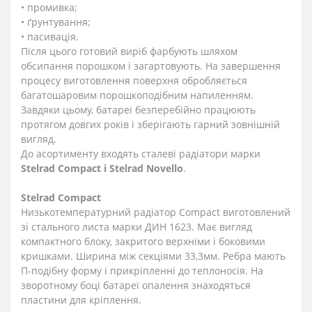
• промивка;
• ґрунтування;
• пасивація.
Після цього готовий виріб фарбують шляхом
обсипання порошком і загартовують. На завершення
процесу виготовлення поверхня обробляється
багатошаровим порошкоподібним напиленням.
Завдяки цьому, батареї безперебійно працюють
протягом довгих років і зберігають гарний зовнішній
вигляд.
До асортименту входять сталеві радіатори марки
Stelrad Compact i Stelrad Novello
.
Stelrad Compact
Низькотемпературний радіатор Compact виготовлений
зі стального листа марки ДИН 1623. Має вигляд
компактного блоку, закритого верхніми і боковими
кришками. Ширина між секціями 33,3мм. Ребра мають
П-подібну форму і прикріпленні до теплоносія. На
зворотному боці батареї опалення знаходяться
пластини для кріплення.