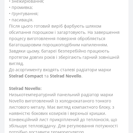
• знежирювання;
• промивка;
• ґрунтування;
• пасивація.
Після цього готовий виріб фарбують шляхом
обсипання порошком і загартовують. На завершення
процесу виготовлення поверхня обробляється
багатошаровим порошкоподібним напиленням.
Завдяки цьому, батареї безперебійно працюють
протягом довгих років і зберігають гарний зовнішній
вигляд.
До асортименту входять сталеві радіатори марки
Stelrad
Compact
та
Stelrad
Novello
.
Stelrad
Novello:
Низькотемпературний панельний радіатор марки
Novello виготовлений із холоднокатаного тонкого
листового металу. Має вигляд компактного блоку, з
наявністю бокових козирків і верхньої кришки.
Конвекційний лист прикріплений до теплоносія, що
збільшує тепловіддачу. Для регулювання потужності
потрібно доставити терморегулятор.