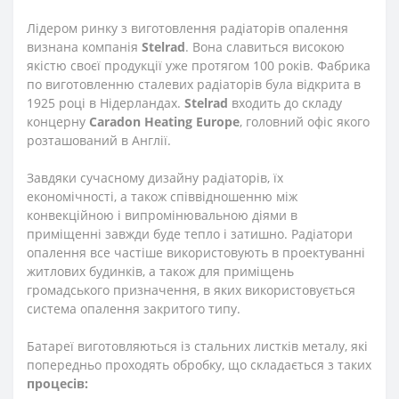
Лідером ринку з виготовлення радіаторів опалення
визнана компанія
Stelrad
. Вона славиться високою
якістю своєї продукції уже протягом 100 років. Фабрика
по виготовленню сталевих радіаторів була відкрита в
1925 році в Нідерландах.
Stelrad
входить до складу
концерну
Caradon
Heating
Europe
, головний офіс якого
розташований в Англії.
Завдяки сучасному дизайну радіаторів, їх
економічності, а також співвідношенню між
конвекційною і випромінювальною діями в
приміщенні завжди буде тепло і затишно. Радіатори
опалення все частіше використовують в проектуванні
житлових будинків, а також для приміщень
громадського призначення, в яких використовується
система опалення закритого типу.
Батареї виготовляються із стальних листків металу, які
попередньо проходять обробку, що складається з таких
процесів: