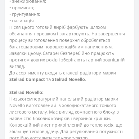
• знежирювання;
• промивка;
• ґрунтування;
• пасивація.
Після цього готовий виріб фарбують шляхом
обсипання порошком і загартовують. На завершення
процесу виготовлення поверхня обробляється
багатошаровим порошкоподібним напиленням.
Завдяки цьому, батареї безперебійно працюють
протягом довгих років і зберігають гарний зовнішній
вигляд.
До асортименту входять сталеві радіатори марки
Stelrad
Compact
та
Stelrad
Novello
.
Stelrad
Novello:
Низькотемпературний панельний радіатор марки
Novello виготовлений із холоднокатаного тонкого
листового металу. Має вигляд компактного блоку, з
наявністю бокових козирків і верхньої кришки.
Конвекційний лист прикріплений до теплоносія, що
збільшує тепловіддачу. Для регулювання потужності
потрібно доставити терморегулятор.