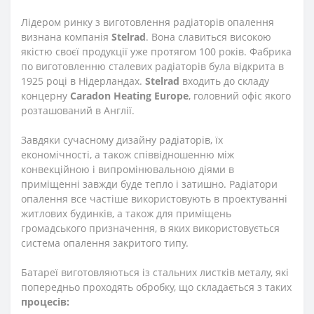
Лідером ринку з виготовлення радіаторів опалення
визнана компанія
Stelrad
. Вона славиться високою
якістю своєї продукції уже протягом 100 років. Фабрика
по виготовленню сталевих радіаторів була відкрита в
1925 році в Нідерландах.
Stelrad
входить до складу
концерну
Caradon
Heating
Europe
, головний офіс якого
розташований в Англії.
Завдяки сучасному дизайну радіаторів, їх
економічності, а також співвідношенню між
конвекційною і випромінювальною діями в
приміщенні завжди буде тепло і затишно. Радіатори
опалення все частіше використовують в проектуванні
житлових будинків, а також для приміщень
громадського призначення, в яких використовується
система опалення закритого типу.
Батареї виготовляються із стальних листків металу, які
попередньо проходять обробку, що складається з таких
процесів: