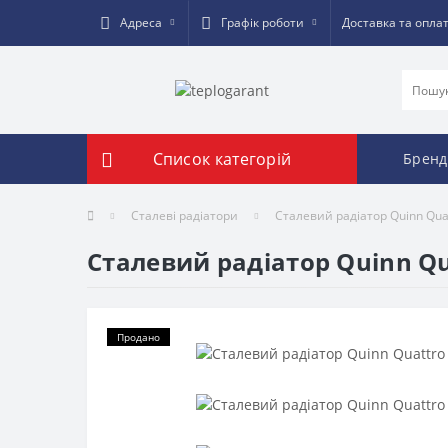
Адреса
Графік роботи
Доставка та опла
Список категорій
Бренд
Сталеві радіатори
Сталевий радіатор Quinn Qua
Сталевий радіатор Quinn Qu
Продано