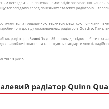
ним поглядом" - на панелях немає слідів зварювання, канали рі
у тепловіддачу серед панельних сталевих радіаторів. Сталевий 
остачаються з традиційною верхньою решіткою і бічними пане
 виробничого досвіду опалювальних радіаторів
Quattro.
Панельн
обник радіаторів
Round Top
з 35-річним досвідом роботи в опа
дові виробничі знання та гарантують стандарти якості, надійност
антія 10 років.
алевий радіатор Quinn Quat