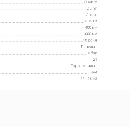
Quattro
Quinn
Англія
1319 Вт
400 мм
1000 мм
10 років
Панельні
10 бар
21
Горизонтальні
Бічне
11 - 15 м2