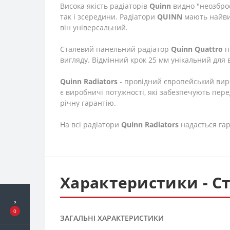
Висока якість радіаторів
Quinn
видно "неозброє
так і зсередини. Радіатори
QUINN
мають найвищ
він універсальний.
Сталевий панельний радіатор
Quinn Quattro
п
вигляду. Відмінний крок 25 мм унікальний для
Quinn Radiators
- провідний європейський вир
є виробничі потужності, які забезпечують пере
річну гарантію.
На всі радіатори
Quinn Radiators
надається гар
Характеристики - Ст
0
ЗАГАЛЬНІ ХАРАКТЕРИСТИКИ