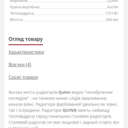
Виробник:
Quinn
Країна виробник:
Англія
Тепловіддача:
1727 Вт
Висота:
500 мм
Огляд товару
Характеристики
Відгуки (4)
Схожі товари
Висока якість радіаторів
Quinn
видно "неозброєним
поглядом" - на панелях немає слідів зварювання,
канали рівні. Радіатори фарбований ідеально як зовні,
так і зсередини. Радіатори
QUINN
мають найвищу
тепловіддачу серед панельних сталевих радіаторів.
Сталевий радіатор не має лицьової і задньої сторін, він