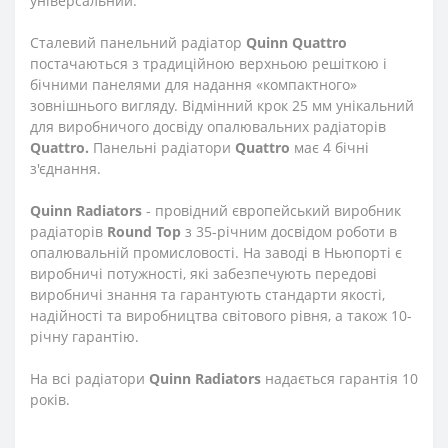
універсальний.
Сталевий панельний радіатор
Quinn Quattro
постачаються з традиційною верхньою решіткою і
бічними панелями для надання «компактного»
зовнішнього вигляду. Відмінний крок 25 мм унікальний
для виробничого досвіду опалювальних радіаторів
Quattro.
Панельні радіатори
Quattro
має 4 бічні
з'єднання.
Quinn Radiators
- провідний європейський виробник
радіаторів
Round Top
з 35-річним досвідом роботи в
опалювальній промисловості. На заводі в Ньюпорті є
виробничі потужності, які забезпечують передові
виробничі знання та гарантують стандарти якості,
надійності та виробництва світового рівня, а також 10-
річну гарантію.
На всі радіатори
Quinn Radiators
надається гарантія 10
років.