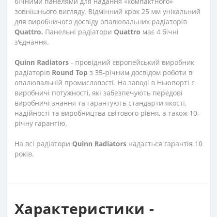
бічними панелями для надання «компактного»
зовнішнього вигляду. Відмінний крок 25 мм унікальний
для виробничого досвіду опалювальних радіаторів
Quattro.
Панельні радіатори
Quattro
має 4 бічні
з'єднання.
Quinn Radiators
- провідний європейський виробник
радіаторів
Round Top
з 35-річним досвідом роботи в
опалювальній промисловості. На заводі в Ньюпорті є
виробничі потужності, які забезпечують передові
виробничі знання та гарантують стандарти якості,
надійності та виробництва світового рівня, а також 10-
річну гарантію.
На всі радіатори
Quinn Radiators
надається гарантія 10
років.
Характеристики -