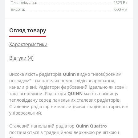
Тепловіддача:
2529 Вт
Висота:
600 мм
Огляд товару
Характеристики
Відгуки (4)
Висока якість радіаторів
Quinn
видно "неозброєним
поглядом" - на панелях немає слідів зварювання,
канали рівні. Радіатори фарбований ідеально як зовні,
так і зсередини. Радіатори
QUINN
мають найвищу
тепловіддачу серед панельних сталевих радіаторів.
Сталевий радіатор не має лицьової і задньої сторін, він
універсальний.
Сталевий панельний радіатор
Quinn Quattro
постачаються з традиційною верхньою решіткою і