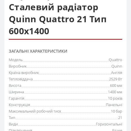
Сталевий радіатор
Quinn Quattro 21 Тип
600х1400
ЗАГАЛЬНІ ХАРАКТЕРИСТИКИ
Модель
Quattro
Виробник
Quinn
Країна виробник
Англія
Тепловіддача
2529 Вт
Висота
600 мм
Ширина
1400 мм
Гарантія
10 років
Конструкція
Панельні
Максимальний робочий тиск
10 бар
Тип
21
Види
Горизонтальні
Підключення
Бічне