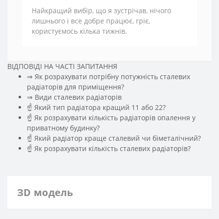
Найкращий вибір, що я зустрічав, нічого
лишнього і все добре працює, гріє,
користуємось кілька тижнів.
ВІДПОВІДІ НА ЧАСТІ ЗАПИТАННЯ
⇒ Як розрахувати потрібну потужність сталевих
радіаторів для приміщення?
️⇒ Види сталевих радіаторів
☝ Який тип радіатора кращий 11 або 22?
☝ Як розрахувати кількість радіаторів опалення у
приватному будинку?
☝ Який радіатор краще сталевий чи біметалічний?
☝ Як розрахувати кількість сталевих радіаторів?
ЗD модель