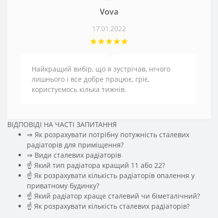
Vova
17.01.2022
Найкращий вибір, що я зустрічав, нічого
лишнього і все добре працює, гріє,
користуємось кілька тижнів.
ВІДПОВІДІ НА ЧАСТІ ЗАПИТАННЯ
⇒ Як розрахувати потрібну потужність сталевих
радіаторів для приміщення?
️⇒ Види сталевих радіаторів
☝ Який тип радіатора кращий 11 або 22?
☝ Як розрахувати кількість радіаторів опалення у
приватному будинку?
☝ Який радіатор краще сталевий чи біметалічний?
☝ Як розрахувати кількість сталевих радіаторів?