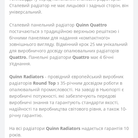
Сталевий радіатор не має лицьової і задньої сторін, він
універсальний.
Сталевий панельний радіатор
Quinn Quattro
постачаються з традиційною верхньою решіткою і
бічними панелями для надання «компактного»
зовнішнього вигляду. Відмінний крок 25 мм унікальний
для виробничого досвіду опалювальних радіаторів
Quattro.
Панельні радіатори
Quattro
має 4 бічні
з'єднання.
Quinn Radiators
- провідний європейський виробник
радіаторів
Round Top
з 35-річним досвідом роботи в
опалювальній промисловості. На заводі в Ньюпорті є
виробничі потужності, які забезпечують передові
виробничі знання та гарантують стандарти якості,
надійності та виробництва світового рівня, а також 10-
річну гарантію.
На всі радіатори
Quinn Radiators
надається гарантія 10
років.