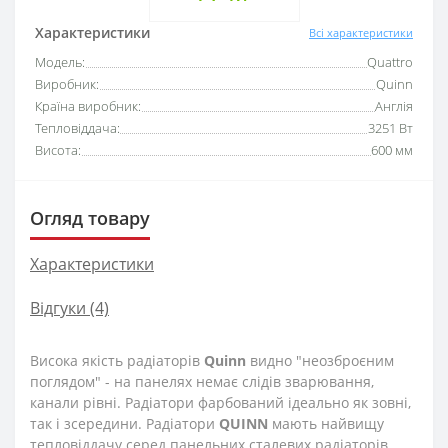
Характеристики
Всі характеристики
Модель:
Quattro
Виробник:
Quinn
Країна виробник:
Англія
Тепловіддача:
3251 Вт
Висота:
600 мм
Огляд товару
Характеристики
Відгуки (4)
Висока якість радіаторів
Quinn
видно "неозброєним
поглядом" - на панелях немає слідів зварювання,
канали рівні. Радіатори фарбований ідеально як зовні,
так і зсередини. Радіатори
QUINN
мають найвищу
тепловіддачу серед панельних сталевих радіаторів.