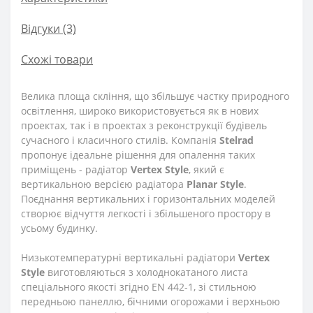
Відгуки (3)
Схожі товари
Велика площа скління, що збільшує частку природного
освітлення, широко використовується як в нових
проектах, так і в проектах з реконструкції будівель
сучасного і класичного стилів. Компанія
Stelrad
пропонує ідеальне рішення для опалення таких
приміщень - радіатор
Vertex
Style
, який є
вертикальною версією радіатора
Planar
Style
.
Поєднання вертикальних і горизонтальних моделей
створює відчуття легкості і збільшеного простору в
усьому будинку.
Низькотемпературні вертикальні радіатори
Vertex
Style
виготовляються з холоднокатаного листа
спеціального якості згідно EN 442-1, зі стильною
передньою панеллю, бічними огорожами і верхньою