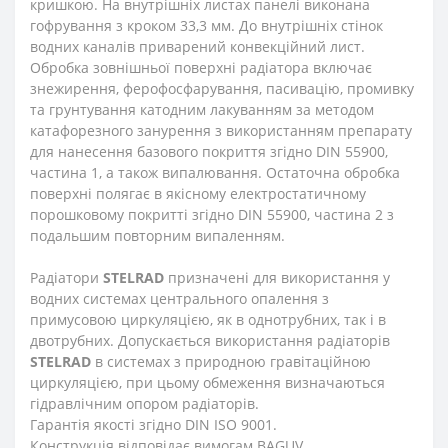
кришкою. На внутрішніх листах панелі виконана
гофрування з кроком 33,3 мм. До внутрішніх стінок
водних каналів приварений конвекційний лист.
Обробка зовнішньої поверхні радіатора включає
знежирення, ферофосфарування, пасивацію, промивку
та грунтування катодним лакуванням за методом
катафорезного занурення з використанням препарату
для нанесення базового покриття згідно DIN 55900,
частина 1, а також випалювання. Остаточна обробка
поверхні полягає в якісному електростатичному
порошковому покритті згідно DIN 55900, частина 2 з
подальшим повторним випаленням.
Радіатори
STELRAD
призначені для використання у
водних системах центрального опалення з
примусовою циркуляцією, як в однотрубних, так і в
двотрубних. Допускається використання радіаторів
STELRAD
в системах з природною гравітаційною
циркуляцією, при цьому обмеження визначаються
гідравлічним опором радіаторів.
Гарантія якості згідно DIN ISO 9001.
Конструкція відповідає вимогам BAGUV.