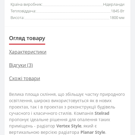
Країна виробник:
Нідерланди
Тепловіддача:
1845 Вт
Висота:
1800 мм
Огляд товару
Характеристики
Відгуки (3)
Схожі товари
Велика площа скління, що збільшує частку природного
освітлення, широко використовується як в нових
проектах, так і в проектах з реконструкції будівель
сучасного і класичного стилів. Компанія
Stelrad
пропонує ідеальне рішення для опалення таких
приміщень - радіатор
Vertex
Style
, який є
вертикальною версією радіатора
Planar
Style
.