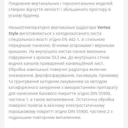
Поєднання вертикальних і горизонтальних моделей
створює відчуття легкості і збільшеного простору в
усьому будинку.
Низькотемпературні вертикальні радіатори
Vertex
Style
виготовляються з холоднокатаного листа
спеціального якості згідно EN 442-1, зі стильною
передньою панеллю, бічними огорожами і верхньою
кришкою. На внутрішніх листах панелі виконана
гофрування з кроком 33,3 мм. До внутрішніх стінок
водних каналів приварений конвекційний лист.
Обробка зовнішньої поверхні радіатора включає
знежирення, ферофосфарування, пасивацію, промивку
та грунтування катодним лакуванням за методом
катафорезного занурення з використанням препарату
для нанесення базового покриття згідно DIN 55900,
частина 1, а також випалювання. Остаточна обробка
поверхні полягає в якісному електростатичному
порошковому покритті згідно DIN 55900, частина 2 з
подальшим повторним випаленням.