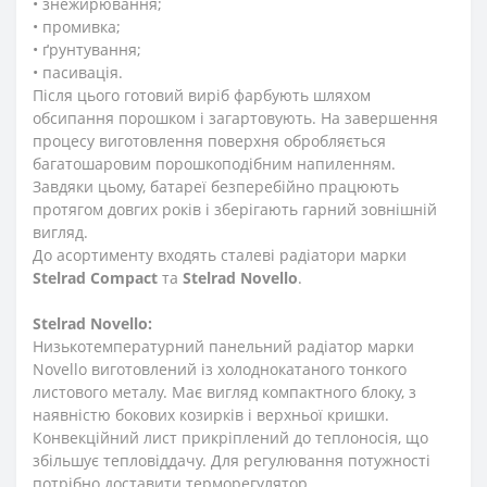
• знежирювання;
• промивка;
• ґрунтування;
• пасивація.
Після цього готовий виріб фарбують шляхом
обсипання порошком і загартовують. На завершення
процесу виготовлення поверхня обробляється
багатошаровим порошкоподібним напиленням.
Завдяки цьому, батареї безперебійно працюють
протягом довгих років і зберігають гарний зовнішній
вигляд.
До асортименту входять сталеві радіатори марки
Stelrad
Compact
та
Stelrad
Novello
.
Stelrad
Novello:
Низькотемпературний панельний радіатор марки
Novello виготовлений із холоднокатаного тонкого
листового металу. Має вигляд компактного блоку, з
наявністю бокових козирків і верхньої кришки.
Конвекційний лист прикріплений до теплоносія, що
збільшує тепловіддачу. Для регулювання потужності
потрібно доставити терморегулятор.