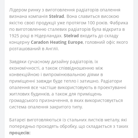
Лідером ринку з виготовлення радіаторів опалення
визнана компанія
Stelrad
. Вона славиться високою
якістю своєї продукції уже протягом 100 років. Фабрика
по виготовленню сталевих радіаторів була відкрита в
1925 році в Нідерландах.
Stelrad
входить до складу
концерну
Caradon
Heating
Europe
, головний офіс якого
розташований в Англії.
Завдяки сучасному дизайну радіаторів, їх
економічності, а також співвідношенню між
конвекційною і випромінювальною діями в
приміщенні завжди буде тепло і затишно. Радіатори
опалення все частіше використовують в проектуванні
житлових будинків, а також для приміщень
громадського призначення, в яких використовується
система опалення закритого типу.
Батареї виготовляються із стальних листків металу, які
попередньо проходять обробку, що складається з таких
процесів: