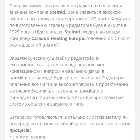
Лідером ринку з виготовлення радіаторів опалення
визнана компанія
Stelrad
. Вона славиться високою
якістю своєї продукції уже протягом 100 років. Фабрика
по виготовленню сталевих радіаторів була відкрита в
1925 році в Нідерландах.
Stelrad
входить до складу
концерну
Caradon
Heating
Europe
, головний офіс якого
розташований в Англії.
Завдяки сучасному дизайну радіаторів, їх
економічності, а також співвідношенню між
конвекційною і випромінювальною діями в
приміщенні завжди буде тепло і затишно. Радіатори
опалення все частіше використовують в проектуванні
житлових будинків, а також для приміщень
громадського призначення, в яких використовується
система опалення закритого типу.
Батареї виготовляються із стальних листків металу, які
попередньо проходять обробку, що складається з таких
процесів:
• знежирювання;