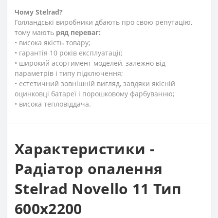
Чому
Stelrad?
Голландські виробники дбають про свою репутацію,
тому мають
ряд переваг:
• висока якість товару;
• гарантія 10 років експлуатації;
• широкий асортимент моделей, залежно від
параметрів і типу підключення;
• естетичний зовнішній вигляд, завдяки якісній
оцинковці батареї і порошковому фарбуванню;
• висока тепловіддача.
Характеристики -
Радіатор опалення
Stelrad Novello 11 Тип
600х2200