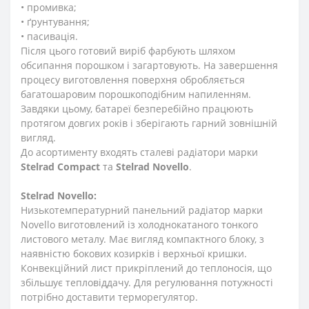
• промивка;
• ґрунтування;
• пасивація.
Після цього готовий виріб фарбують шляхом
обсипання порошком і загартовують. На завершення
процесу виготовлення поверхня обробляється
багатошаровим порошкоподібним напиленням.
Завдяки цьому, батареї безперебійно працюють
протягом довгих років і зберігають гарний зовнішній
вигляд.
До асортименту входять сталеві радіатори марки
Stelrad
Compact
та
Stelrad
Novello
.
Stelrad
Novello:
Низькотемпературний панельний радіатор марки
Novello виготовлений із холоднокатаного тонкого
листового металу. Має вигляд компактного блоку, з
наявністю бокових козирків і верхньої кришки.
Конвекційний лист прикріплений до теплоносія, що
збільшує тепловіддачу. Для регулювання потужності
потрібно доставити терморегулятор.