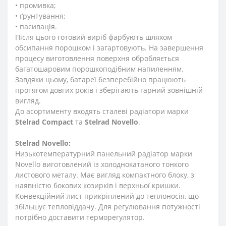
• промивка;
• ґрунтування;
• пасивація.
Після цього готовий виріб фарбують шляхом
обсипання порошком і загартовують. На завершення
процесу виготовлення поверхня обробляється
багатошаровим порошкоподібним напиленням.
Завдяки цьому, батареї безперебійно працюють
протягом довгих років і зберігають гарний зовнішній
вигляд.
До асортименту входять сталеві радіатори марки
Stelrad
Compact
та
Stelrad
Novello
.
Stelrad
Novello:
Низькотемпературний панельний радіатор марки
Novello виготовлений із холоднокатаного тонкого
листового металу. Має вигляд компактного блоку, з
наявністю бокових козирків і верхньої кришки.
Конвекційний лист прикріплений до теплоносія, що
збільшує тепловіддачу. Для регулювання потужності
потрібно доставити терморегулятор.