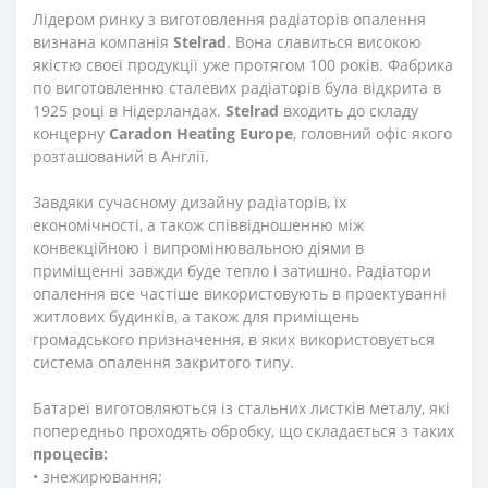
Лідером ринку з виготовлення радіаторів опалення
визнана компанія
Stelrad
. Вона славиться високою
якістю своєї продукції уже протягом 100 років. Фабрика
по виготовленню сталевих радіаторів була відкрита в
1925 році в Нідерландах.
Stelrad
входить до складу
концерну
Caradon
Heating
Europe
, головний офіс якого
розташований в Англії.
Завдяки сучасному дизайну радіаторів, їх
економічності, а також співвідношенню між
конвекційною і випромінювальною діями в
приміщенні завжди буде тепло і затишно. Радіатори
опалення все частіше використовують в проектуванні
житлових будинків, а також для приміщень
громадського призначення, в яких використовується
система опалення закритого типу.
Батареї виготовляються із стальних листків металу, які
попередньо проходять обробку, що складається з таких
процесів:
• знежирювання;