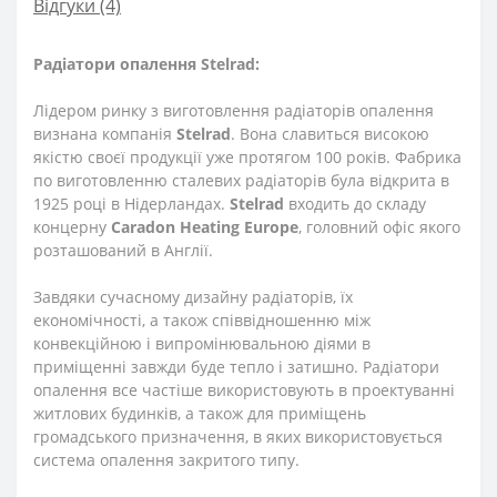
Відгуки (4)
Радіатори опалення Stelrad:
Лідером ринку з виготовлення радіаторів опалення
визнана компанія
Stelrad
. Вона славиться високою
якістю своєї продукції уже протягом 100 років. Фабрика
по виготовленню сталевих радіаторів була відкрита в
1925 році в Нідерландах.
Stelrad
входить до складу
концерну
Caradon
Heating
Europe
, головний офіс якого
розташований в Англії.
Завдяки сучасному дизайну радіаторів, їх
економічності, а також співвідношенню між
конвекційною і випромінювальною діями в
приміщенні завжди буде тепло і затишно. Радіатори
опалення все частіше використовують в проектуванні
житлових будинків, а також для приміщень
громадського призначення, в яких використовується
система опалення закритого типу.