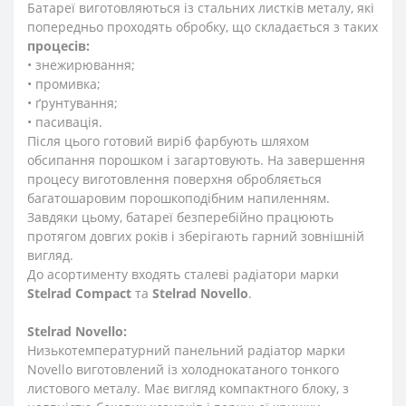
Батареї виготовляються із стальних листків металу, які
попередньо проходять обробку, що складається з таких
процесів:
• знежирювання;
• промивка;
• ґрунтування;
• пасивація.
Після цього готовий виріб фарбують шляхом
обсипання порошком і загартовують. На завершення
процесу виготовлення поверхня обробляється
багатошаровим порошкоподібним напиленням.
Завдяки цьому, батареї безперебійно працюють
протягом довгих років і зберігають гарний зовнішній
вигляд.
До асортименту входять сталеві радіатори марки
Stelrad
Compact
та
Stelrad
Novello
.
Stelrad
Novello:
Низькотемпературний панельний радіатор марки
Novello виготовлений із холоднокатаного тонкого
листового металу. Має вигляд компактного блоку, з