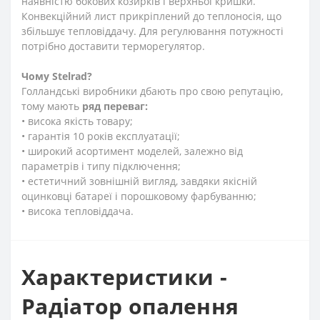
наявністю бокових козирків і верхньої кришки.
Конвекційний лист прикріплений до теплоносія, що
збільшує тепловіддачу. Для регулювання потужності
потрібно доставити терморегулятор.
Чому
Stelrad?
Голландські виробники дбають про свою репутацію,
тому мають
ряд переваг:
• висока якість товару;
• гарантія 10 років експлуатації;
• широкий асортимент моделей, залежно від
параметрів і типу підключення;
• естетичний зовнішній вигляд, завдяки якісній
оцинковці батареї і порошковому фарбуванню;
• висока тепловіддача.
Характеристики -
Радіатор опалення